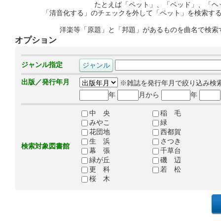
たとえば「ペット」、「ベッド」、「ヘ
「清音化する」のチェックを外して「ペット」を検索す
洋楽等「原題」と「邦題」があるものを曲名で検索
オプション
ジャンル指定
出版／発行年月
※雑誌を発行年月で絞り込み検
年
月から
年
中 央
稲 毛
みやこ
緑
花団地
西都賀
生 浜
さつき
検索対象図書館
幕 張
千草台
緑が丘
磯 辺
更 科
若 松
桜 木