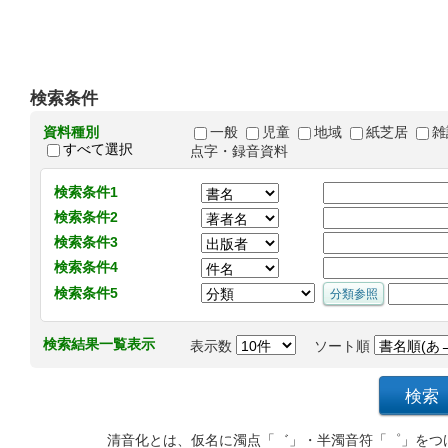
検索条件
資料種別
一般
児童
地域
紙芝居
雑
すべて選択
点字・録音資料
検索条件1
検索条件2
検索条件3
検索条件4
検索条件5
検索結果一覧表示
表示数
ソート順
清音化とは、仮名に濁点「゛」・半濁音符「゜」をつ