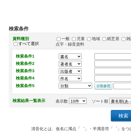
検索条件
資料種別
一般
児童
地域
紙芝居
雑
すべて選択
点字・録音資料
検索条件1
検索条件2
検索条件3
検索条件4
検索条件5
検索結果一覧表示
表示数
ソート順
清音化とは、仮名に濁点「゛」・半濁音符「゜」をつ