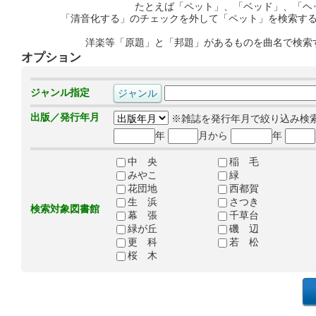
たとえば「ペット」、「ベッド」、「ヘ
「清音化する」のチェックを外して「ペット」を検索す
洋楽等「原題」と「邦題」があるものを曲名で検索
オプション
ジャンル指定
出版／発行年月
※雑誌を発行年月で絞り込み検
年
月から
年
中 央
稲 毛
みやこ
緑
花団地
西都賀
生 浜
さつき
検索対象図書館
幕 張
千草台
緑が丘
磯 辺
更 科
若 松
桜 木