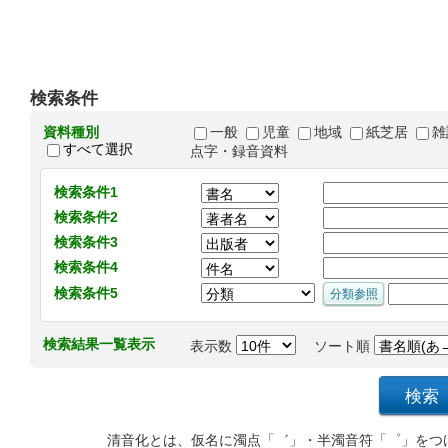
検索条件
資料種別
一般
児童
地域
紙芝居
雑
すべて選択
点字・録音資料
検索条件1
検索条件2
検索条件3
検索条件4
検索条件5
検索結果一覧表示
表示数
ソート順
清音化とは、仮名に濁点「゛」・半濁音符「゜」をつ