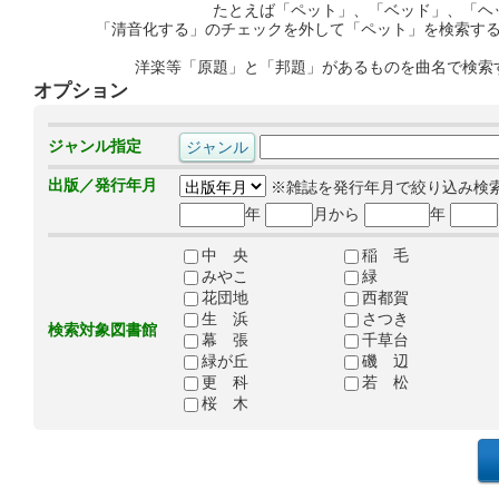
たとえば「ペット」、「ベッド」、「ヘ
「清音化する」のチェックを外して「ペット」を検索す
洋楽等「原題」と「邦題」があるものを曲名で検索
オプション
ジャンル指定
出版／発行年月
※雑誌を発行年月で絞り込み検
年
月から
年
中 央
稲 毛
みやこ
緑
花団地
西都賀
生 浜
さつき
検索対象図書館
幕 張
千草台
緑が丘
磯 辺
更 科
若 松
桜 木