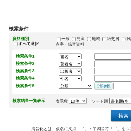
検索条件
資料種別
一般
児童
地域
紙芝居
雑
すべて選択
点字・録音資料
検索条件1
検索条件2
検索条件3
検索条件4
検索条件5
検索結果一覧表示
表示数
ソート順
清音化とは、仮名に濁点「゛」・半濁音符「゜」をつ