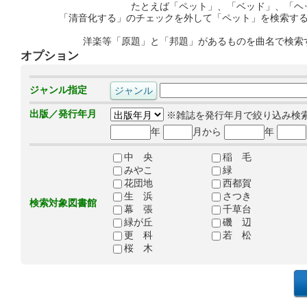
たとえば「ペット」、「ベッド」、「ヘ
「清音化する」のチェックを外して「ペット」を検索す
洋楽等「原題」と「邦題」があるものを曲名で検索
オプション
ジャンル指定
出版／発行年月
※雑誌を発行年月で絞り込み検
年
月から
年
中 央
稲 毛
みやこ
緑
花団地
西都賀
生 浜
さつき
検索対象図書館
幕 張
千草台
緑が丘
磯 辺
更 科
若 松
桜 木