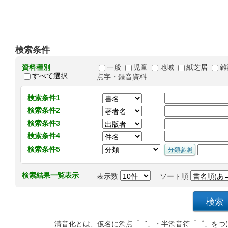
検索条件
資料種別
一般
児童
地域
紙芝居
雑
すべて選択
点字・録音資料
検索条件1
検索条件2
検索条件3
検索条件4
検索条件5
検索結果一覧表示
表示数
ソート順
清音化とは、仮名に濁点「゛」・半濁音符「゜」をつ