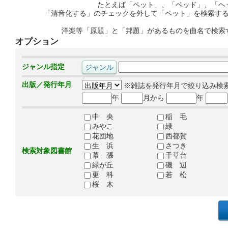
たとえば「ペット」、「ベッド」、「ヘ
「清音化する」のチェックを外して「ペット」を検索す
洋楽等「原題」と「邦題」があるものを曲名で検索
オプション
ジャンル指定
出版／発行年月
※雑誌を発行年月で絞り込み検
年
月から
年
中 央
稲 毛
みやこ
緑
花団地
西都賀
生 浜
さつき
検索対象図書館
幕 張
千草台
緑が丘
磯 辺
更 科
若 松
桜 木