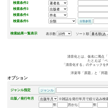
検索条件2
検索条件3
検索条件4
検索条件5
検索結果一覧表示
表示数
ソート順
清音化とは、仮名に濁点「
たとえば「ペ
「清音化する」のチェックを
洋楽等「原題」と「邦題
オプション
ジャンル指定
出版／発行年月
※雑誌を発行年月で絞り込み検
年
月から
年