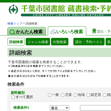
検索トップ
> 詳細検索
かんたん検索
いろいろ検索
貸出・予
詳細検索
ジャンル検索
分類検索
貸出・予約ベスト
新
詳細検索
千葉市図書館の蔵書を検索することができます
検索条件
資料種別
一般
児童
地域
紙芝居
雑
すべて選択
検索条件1