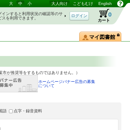
大
中
小
大人向け
こどもむけ
English
0
グインすると利用状況の確認等のサ
ビスを利用できます。
カート
マイ図書館
等をするものではありません。）
ホームページバナー広告の募集
について
国語
点字・録音資料