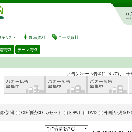
図書館 蔵書検索・予約システム
ロ
ー
約ベスト
新着資料
テーマ資料
着資料
テーマ資料
。 広告(バナー広告等については、千葉市が推奨
誌･新聞
CD･朗読CD･カセット
ビデオ
DVD
外国語･児童外