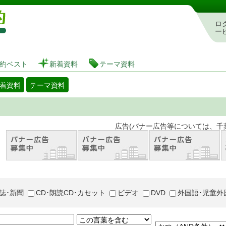
図書館 蔵書検索・予約システム
ロ
ー
約ベスト
新着資料
テーマ資料
着資料
テーマ資料
。 広告(バナー広告等については、千葉市が推奨
誌･新聞
CD･朗読CD･カセット
ビデオ
DVD
外国語･児童外