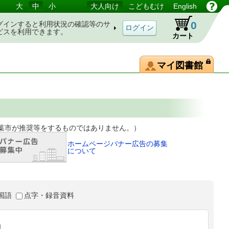
大
中
小
大人向け
こどもむけ
English
0
グインすると利用状況の確認等のサ
ビスを利用できます。
カート
マイ図書館
等をするものではありません。）
ホームページバナー広告の募集
について
国語
点字・録音資料