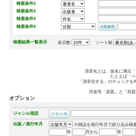
検索条件2
検索条件3
検索条件4
検索条件5
検索結果一覧表示
表示数
ソート順
清音化とは、仮名に濁点「
たとえば「ペ
「清音化する」のチェックを
洋楽等「原題」と「邦題
オプション
ジャンル指定
出版／発行年月
※雑誌を発行年月で絞り込み検
年
月から
年