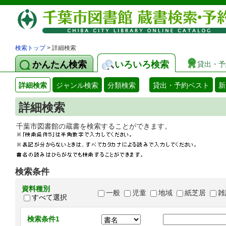
検索トップ
> 詳細検索
かんたん検索
いろいろ検索
貸出・予
詳細検索
ジャンル検索
分類検索
貸出・予約ベスト
新
詳細検索
千葉市図書館の蔵書を検索することができます
検索条件
資料種別
一般
児童
地域
紙芝居
雑
すべて選択
検索条件1