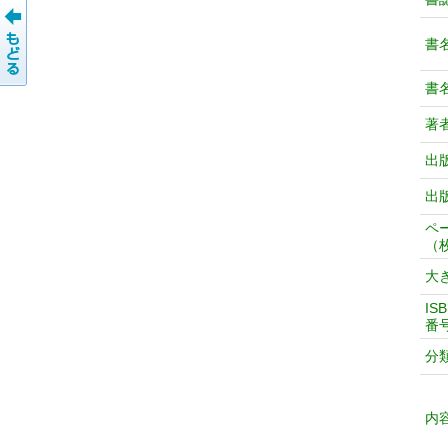
書
書
著
出
出
ペ
（
大
IS
番
分
内