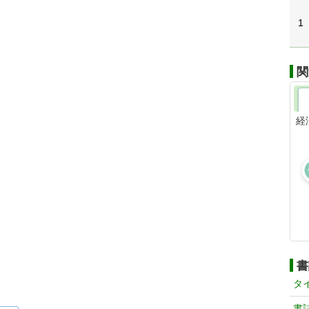
1
関
経
書
タ
書