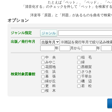
たとえば「ペット」、「ベッド」、「ヘ
「清音化する」のチェックを外して「ペット」を検索す
洋楽等「原題」と「邦題」があるものを曲名で検索
オプション
ジャンル指定
出版／発行年月
※雑誌を発行年月で絞り込み検
年
月から
年
中 央
稲 毛
みやこ
緑
花団地
西都賀
生 浜
さつき
検索対象図書館
幕 張
千草台
緑が丘
磯 辺
更 科
若 松
桜 木