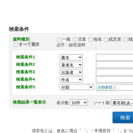
検索条件
資料種別
一般
児童
地域
紙芝居
雑
すべて選択
点字・録音資料
検索条件1
検索条件2
検索条件3
検索条件4
検索条件5
検索結果一覧表示
表示数
ソート順
清音化とは、仮名に濁点「゛」・半濁音符「゜」をつ