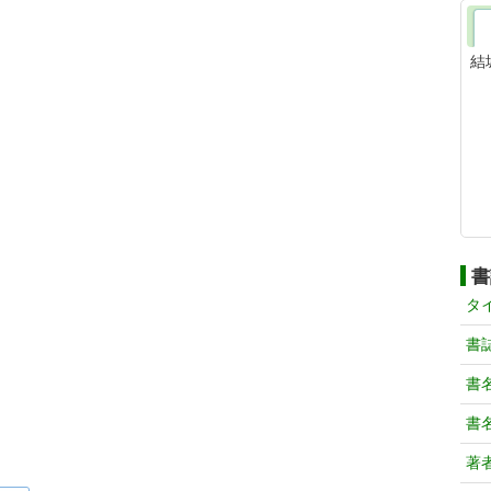
結
書
タ
書
書
書
著