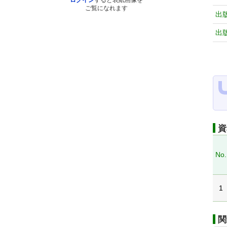
ログイン
すると表紙画像を
ご覧になれます
出
出
資
No.
1
関