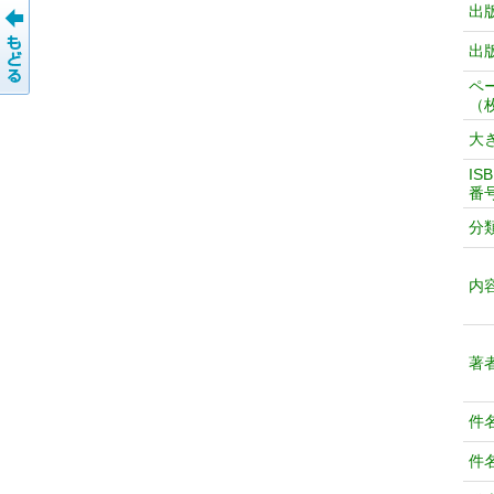
出
出
ペ
（
大
IS
番
分
内
著
件
件