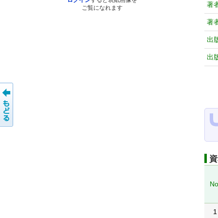
ログイン
すると表紙画像を
著
ご覧になれます
著
出
出
資
No
1