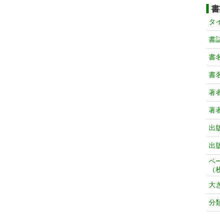
書
タ
書
書
書
著
著
出
出
ペ
（
大
分