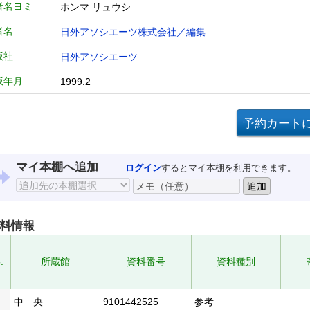
者名ヨミ
ホンマ リュウシ
者名
日外アソシエーツ株式会社／編集
版社
日外アソシエーツ
版年月
1999.2
マイ本棚へ追加
ログイン
するとマイ本棚を利用できます。
料情報
.
所蔵館
資料番号
資料種別
中 央
9101442525
参考