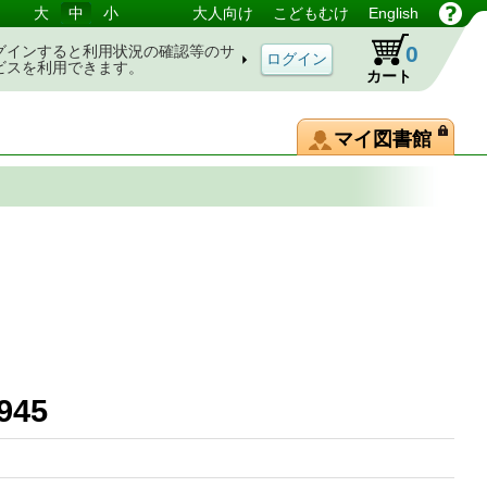
大
中
小
大人向け
こどもむけ
English
0
グインすると利用状況の確認等のサ
ビスを利用できます。
カート
マイ図書館
945