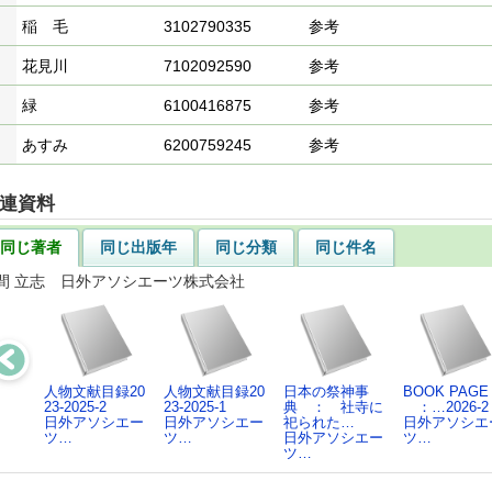
稲 毛
3102790335
参考
花見川
7102092590
参考
緑
6100416875
参考
あすみ
6200759245
参考
連資料
同じ著者
同じ出版年
同じ分類
同じ件名
間 立志 日外アソシエーツ株式会社
人物文献目録20
人物文献目録20
日本の祭神事
BOOK PAGE
23-2025-2
23-2025-1
典 ： 社寺に
：…2026-2
日外アソシエー
日外アソシエー
祀られた…
日外アソシエ
ツ…
ツ…
日外アソシエー
ツ…
ツ…