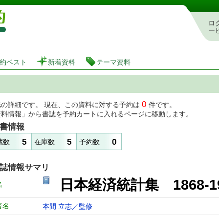
図書館 蔵書検索・予約システム
ロ
ー
約ベスト
新着資料
テーマ資料
0
誌の詳細です。 現在、この資料に対する予約は
件です。
資料情報」から書誌を予約カートに入れるページに移動します。
書情報
5
5
0
蔵数
在庫数
予約数
誌情報サマリ
日本経済統計集 1868-1
名
者名
本間 立志／監修