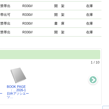
禁帯出
R330//
開 架
在庫
帯出可
R330//
開 架
在庫
禁帯出
R330//
書 庫
在庫
禁帯出
R330//
開 架
在庫
1
/
10
BOOK PAGE
「食」と農業レ
白書統計索引20
日本全国発祥の
：…2026-1
ファレンスブッ
25
地事典
ー
日外アソシエー
ク2
日外アソシエー
日外アソシエー
ツ…
日外アソシエー
ツ…
ツ…
ツ…