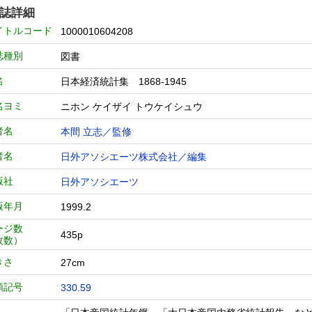
誌詳細
イトルコード
1000010604208
誌種別
図書
名
日本経済統計集 1868-1945
名ヨミ
ニホン ケイザイ トウケイシュウ
者名
本間 立志／監修
者名
日外アソシエーツ株式会社／編集
版社
日外アソシエーツ
版年月
1999.2
ージ数
435p
枚数）
きさ
27cm
類記号
330.59