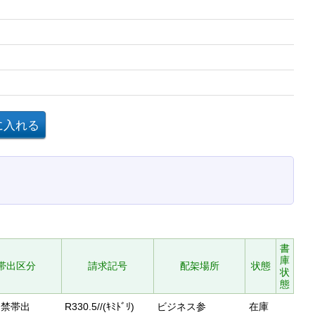
書
庫
帯出区分
請求記号
配架場所
状態
状
態
禁帯出
R330.5//(ｷﾐﾄﾞﾘ)
ビジネス参
在庫