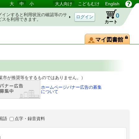
大
中
小
大人向け
こどもむけ
English
0
グインすると利用状況の確認等のサ
ビスを利用できます。
カート
マイ図書館
等をするものではありません。）
ホームページバナー広告の募集
について
国語
点字・録音資料