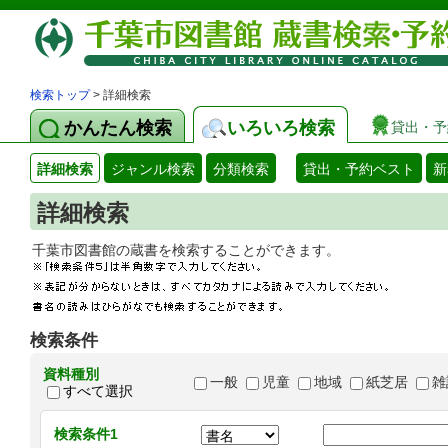
検索トップ
> 詳細検索
かんたん検索
いろいろ検索
貸出・予
詳細検索
ジャンル検索
分類検索
貸出・予約ベスト
新
詳細検索
千葉市図書館の蔵書を検索することができます
検索条件
資料種別
一般
児童
地域
紙芝居
雑
すべて選択
検索条件1