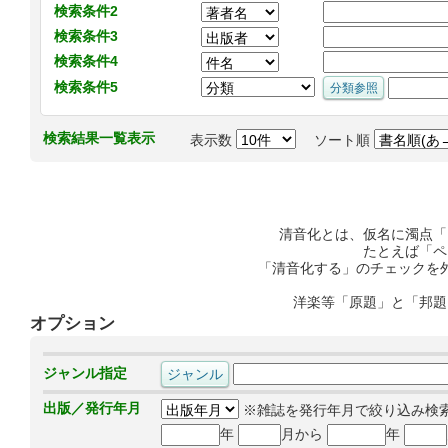
検索条件2
検索条件3
検索条件4
検索条件5
検索結果一覧表示
表示数
ソート順
清音化とは、仮名に濁点「
たとえば「ペ
「清音化する」のチェックを
洋楽等「原題」と「邦題
オプション
ジャンル指定
出版／発行年月
※雑誌を発行年月で絞り込み検
年
月から
年