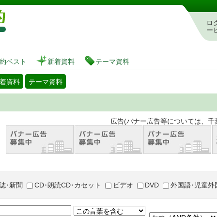
図書館 蔵書検索・予約システム
ロ
ー
約ベスト
新着資料
テーマ資料
着資料
テーマ資料
。 広告(バナー広告等については、千葉市が推奨
誌･新聞
CD･朗読CD･カセット
ビデオ
DVD
外国語･児童外