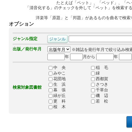
たとえば「ペット」、「ベッド」、「ヘ
「清音化する」のチェックを外して「ペット」を検索す
洋楽等「原題」と「邦題」があるものを曲名で検索
オプション
ジャンル指定
出版／発行年月
※雑誌を発行年月で絞り込み検
年
月から
年
中 央
稲 毛
みやこ
緑
花団地
西都賀
生 浜
さつき
検索対象図書館
幕 張
千草台
緑が丘
磯 辺
更 科
若 松
桜 木