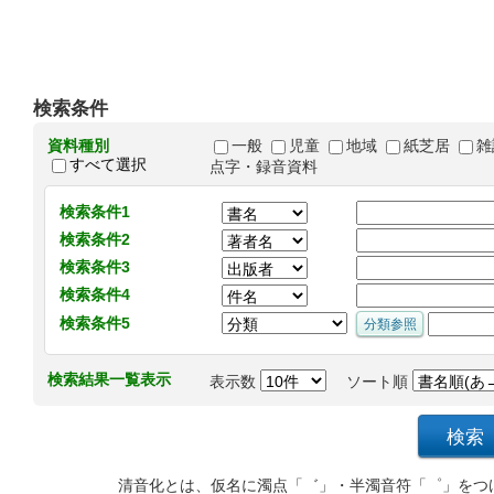
検索条件
資料種別
一般
児童
地域
紙芝居
雑
すべて選択
点字・録音資料
検索条件1
検索条件2
検索条件3
検索条件4
検索条件5
検索結果一覧表示
表示数
ソート順
清音化とは、仮名に濁点「゛」・半濁音符「゜」をつ