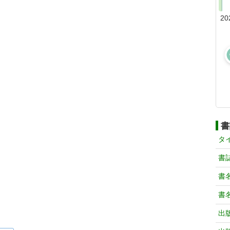
20
書
タ
書
書
書
出