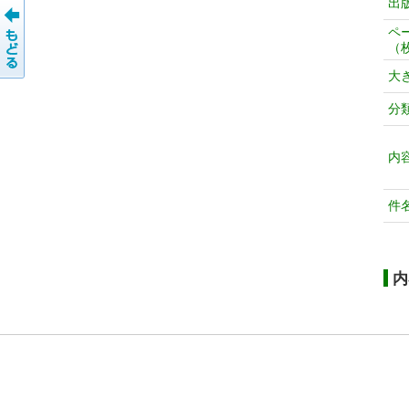
出
ペ
（
大
分
内
件
内