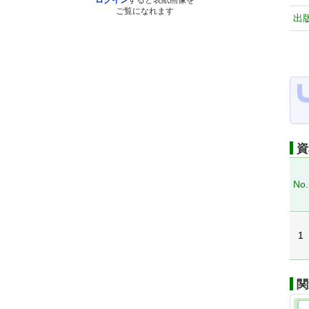
ログイン
すると表紙画像を
ご覧になれます
出
資
No.
1
関