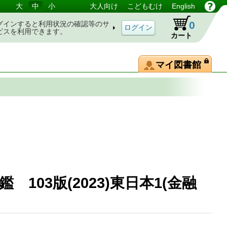
大
中
小
大人向け
こどもむけ
English
0
グインすると利用状況の確認等のサ
ビスを利用できます。
カート
マイ図書館
103版(2023)東日本1(金融