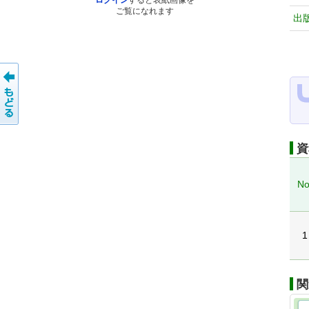
ログイン
すると表紙画像を
ご覧になれます
出
資
No
1
関