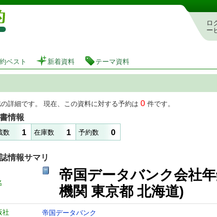
図書館 蔵書検索・予約システム
ロ
ー
約ベスト
新着資料
テーマ資料
0
誌の詳細です。 現在、この資料に対する予約は
件です。
書情報
1
1
0
蔵数
在庫数
予約数
誌情報サマリ
帝国データバンク会社年鑑 
名
機関 東京都 北海道)
版社
帝国データバンク