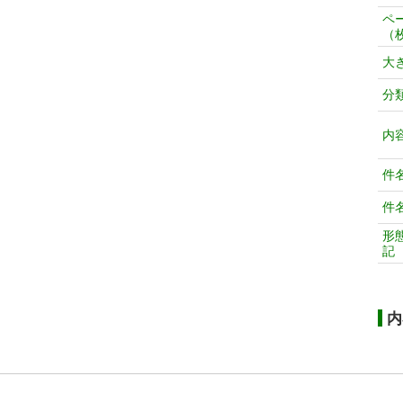
ペ
（
大
分
内
件
件
形
記
内