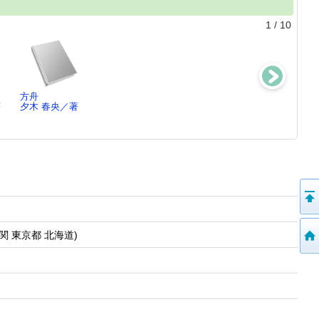
1
/
10
方舟
ハヤブサ消防団
老害の人
月の立つ林で
著
夕木 春央／著
池井戸 潤／著
内館 牧子／著
青山 美智子／
関 東京都 北海道)