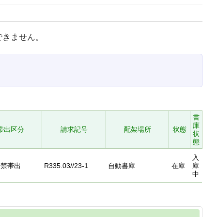
できません。
書
庫
帯出区分
請求記号
配架場所
状態
状
態
入
禁帯出
R335.03//23-1
自動書庫
在庫
庫
中