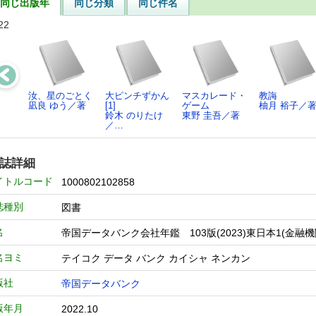
同じ出版年
同じ分類
同じ件名
22
汝、星のごとく
大ピンチずかん
マスカレード・
教誨
凪良 ゆう／著
[1]
ゲーム
柚月 裕子／
鈴木 のりたけ
東野 圭吾／著
／…
誌詳細
イトルコード
1000802102858
誌種別
図書
名
帝国データバンク会社年鑑 103版(2023)東日本1(金融機
名ヨミ
テイコク データ バンク カイシャ ネンカン
版社
帝国データバンク
版年月
2022.10