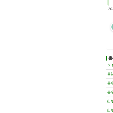
20
書
タ
書
書
書
出
出