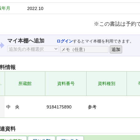
版年月
2022.10
※この書誌は予約
マイ本棚へ追加
ログイン
するとマイ本棚を利用できます。
料情報
.
所蔵館
資料番号
資料種別
中 央
9184175890
参考
連資料