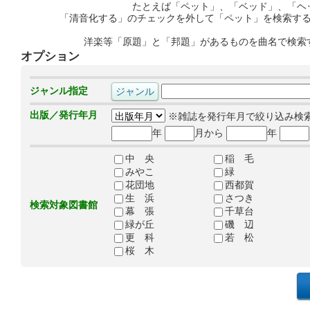
たとえば「ペット」、「ベッド」、「ヘ
「清音化する」のチェックを外して「ペット」を検索す
洋楽等「原題」と「邦題」があるものを曲名で検索
オプション
ジャンル指定
出版／発行年月
※雑誌を発行年月で絞り込み検
年
月から
年
中 央
稲 毛
みやこ
緑
花団地
西都賀
生 浜
さつき
検索対象図書館
幕 張
千草台
緑が丘
磯 辺
更 科
若 松
桜 木