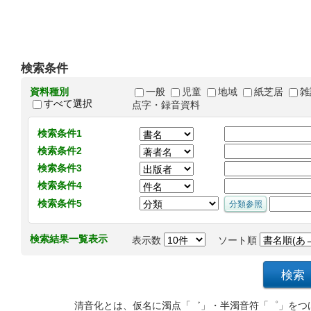
検索条件
資料種別
一般
児童
地域
紙芝居
雑
すべて選択
点字・録音資料
検索条件1
検索条件2
検索条件3
検索条件4
検索条件5
検索結果一覧表示
表示数
ソート順
清音化とは、仮名に濁点「゛」・半濁音符「゜」をつ