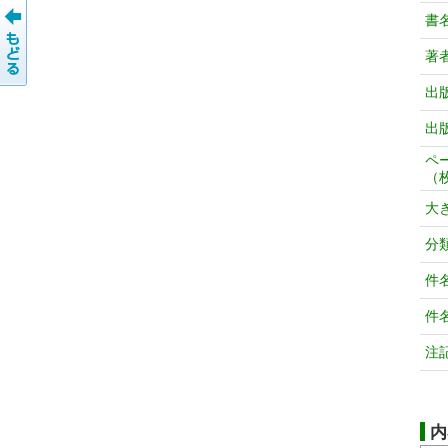
書
著
出
出
ペ
（
大
分
件
件
注
内