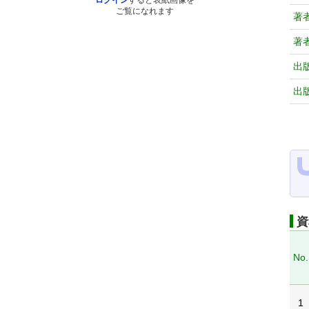
ログイン
すると表紙画像を
ご覧になれます
著
著
出
出
資
No.
1