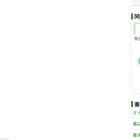
関
帝
書
タ
書
書