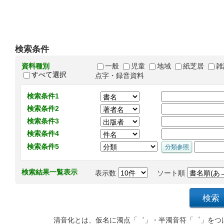
検索条件
資料種別
一般
児童
地域
紙芝居
雑
すべて選択
点字・録音資料
検索条件1
検索条件2
検索条件3
検索条件4
検索条件5
検索結果一覧表示
表示数
ソート順
清音化とは、仮名に濁点「゛」・半濁音符「゜」をつ