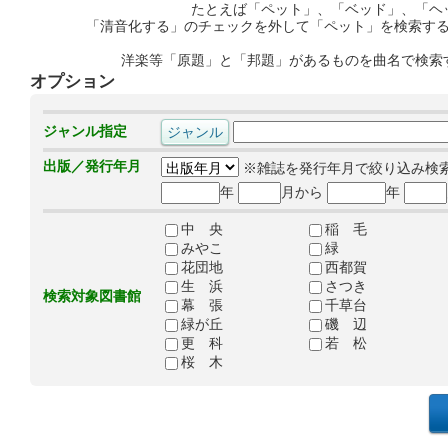
たとえば「ペット」、「ベッド」、「ヘ
「清音化する」のチェックを外して「ペット」を検索す
洋楽等「原題」と「邦題」があるものを曲名で検索
オプション
ジャンル指定
出版／発行年月
※雑誌を発行年月で絞り込み検
年
月から
年
中 央
稲 毛
みやこ
緑
花団地
西都賀
生 浜
さつき
検索対象図書館
幕 張
千草台
緑が丘
磯 辺
更 科
若 松
桜 木