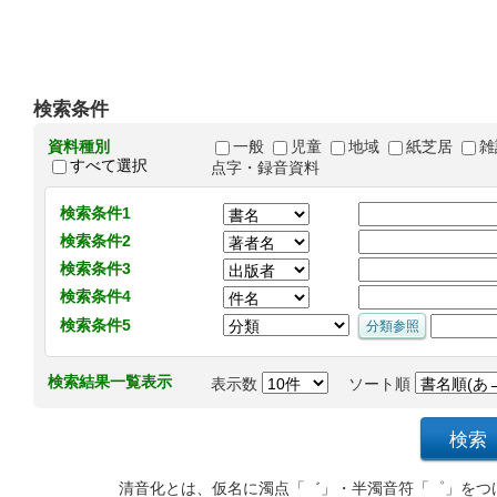
検索条件
資料種別
一般
児童
地域
紙芝居
雑
すべて選択
点字・録音資料
検索条件1
検索条件2
検索条件3
検索条件4
検索条件5
検索結果一覧表示
表示数
ソート順
清音化とは、仮名に濁点「゛」・半濁音符「゜」をつ