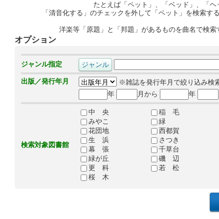
たとえば「ペット」、「ベッド」、「ヘ
「清音化する」のチェックを外して「ペット」を検索す
洋楽等「原題」と「邦題」があるものを曲名で検索
オプション
ジャンル指定
出版／発行年月
※雑誌を発行年月で絞り込み検
年
月から
年
中 央
稲 毛
みやこ
緑
花団地
西都賀
生 浜
さつき
検索対象図書館
幕 張
千草台
緑が丘
磯 辺
更 科
若 松
桜 木