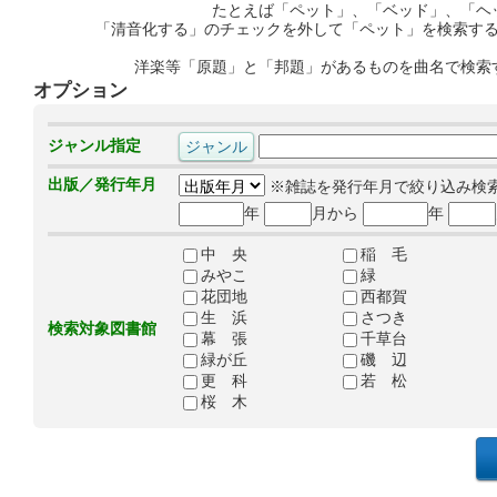
たとえば「ペット」、「ベッド」、「ヘ
「清音化する」のチェックを外して「ペット」を検索す
洋楽等「原題」と「邦題」があるものを曲名で検索
オプション
ジャンル指定
出版／発行年月
※雑誌を発行年月で絞り込み検
年
月から
年
中 央
稲 毛
みやこ
緑
花団地
西都賀
生 浜
さつき
検索対象図書館
幕 張
千草台
緑が丘
磯 辺
更 科
若 松
桜 木