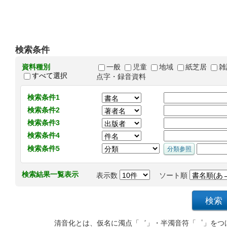
検索条件
資料種別
一般
児童
地域
紙芝居
雑
すべて選択
点字・録音資料
検索条件1
検索条件2
検索条件3
検索条件4
検索条件5
検索結果一覧表示
表示数
ソート順
清音化とは、仮名に濁点「゛」・半濁音符「゜」をつ