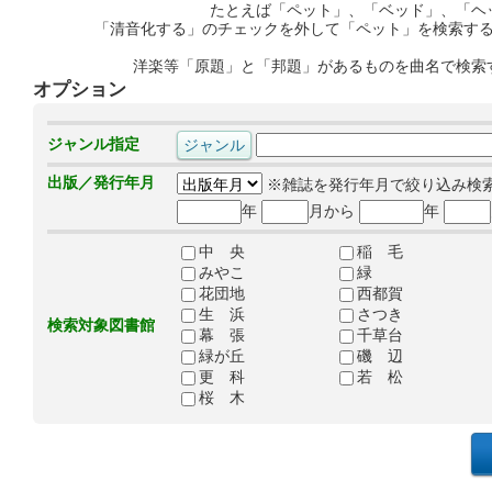
たとえば「ペット」、「ベッド」、「ヘ
「清音化する」のチェックを外して「ペット」を検索す
洋楽等「原題」と「邦題」があるものを曲名で検索
オプション
ジャンル指定
出版／発行年月
※雑誌を発行年月で絞り込み検
年
月から
年
中 央
稲 毛
みやこ
緑
花団地
西都賀
生 浜
さつき
検索対象図書館
幕 張
千草台
緑が丘
磯 辺
更 科
若 松
桜 木