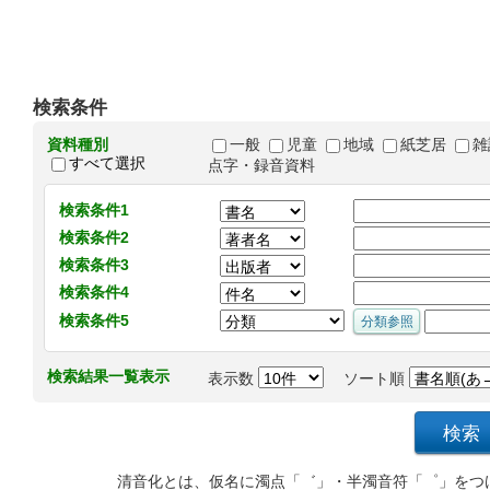
検索条件
資料種別
一般
児童
地域
紙芝居
雑
すべて選択
点字・録音資料
検索条件1
検索条件2
検索条件3
検索条件4
検索条件5
検索結果一覧表示
表示数
ソート順
清音化とは、仮名に濁点「゛」・半濁音符「゜」をつ