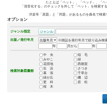
たとえば「ペット」、「ベッド」、「ヘ
「清音化する」のチェックを外して「ペット」を検索す
洋楽等「原題」と「邦題」があるものを曲名で検索
オプション
ジャンル指定
出版／発行年月
※雑誌を発行年月で絞り込み検
年
月から
年
中 央
稲 毛
みやこ
緑
花団地
西都賀
生 浜
さつき
検索対象図書館
幕 張
千草台
緑が丘
磯 辺
更 科
若 松
桜 木