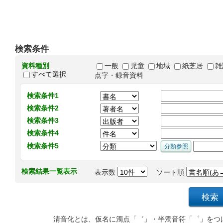
検索条件
資料種別
一般
児童
地域
紙芝居
雑
すべて選択
点字・録音資料
検索条件1
検索条件2
検索条件3
検索条件4
検索条件5
検索結果一覧表示
表示数
ソート順
清音化とは、仮名に濁点「゛」・半濁音符「゜」をつ