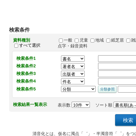
検索条件
資料種別
一般
児童
地域
紙芝居
雑
すべて選択
点字・録音資料
検索条件1
検索条件2
検索条件3
検索条件4
検索条件5
検索結果一覧表示
表示数
ソート順
清音化とは、仮名に濁点「゛」・半濁音符「゜」をつ