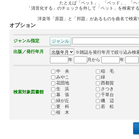
たとえば「ペット」、「ベッド」、「ヘ
「清音化する」のチェックを外して「ペット」を検索す
洋楽等「原題」と「邦題」があるものを曲名で検索
オプション
ジャンル指定
出版／発行年月
※雑誌を発行年月で絞り込み検
年
月から
年
中 央
稲 毛
みやこ
緑
花団地
西都賀
生 浜
さつき
検索対象図書館
幕 張
千草台
緑が丘
磯 辺
更 科
若 松
桜 木