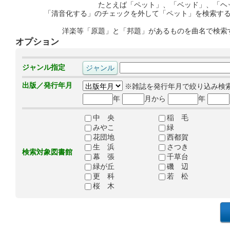
たとえば「ペット」、「ベッド」、「ヘ
「清音化する」のチェックを外して「ペット」を検索す
洋楽等「原題」と「邦題」があるものを曲名で検索
オプション
ジャンル指定
出版／発行年月
※雑誌を発行年月で絞り込み検
年
月から
年
中 央
稲 毛
みやこ
緑
花団地
西都賀
生 浜
さつき
検索対象図書館
幕 張
千草台
緑が丘
磯 辺
更 科
若 松
桜 木