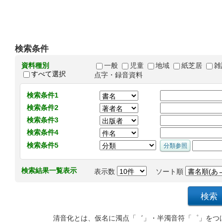
検索条件
資料種別
一般
児童
地域
紙芝居
雑
すべて選択
点字・録音資料
検索条件1
検索条件2
検索条件3
検索条件4
検索条件5
検索結果一覧表示
表示数
ソート順
清音化とは、仮名に濁点「゛」・半濁音符「゜」をつ