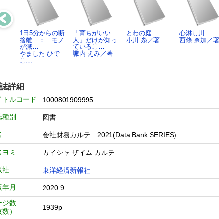
1日5分からの断
「育ちがいい
とわの庭
心淋し川
捨離 ： モノ
人」だけが知っ
小川 糸／著
西條 奈加／
が減…
ているこ…
やました ひで
諏内 えみ／著
こ…
誌詳細
イトルコード
1000801909995
誌種別
図書
名
会社財務カルテ 2021(Data Bank SERIES)
名ヨミ
カイシャ ザイム カルテ
版社
東洋経済新報社
版年月
2020.9
ージ数
1939p
枚数）