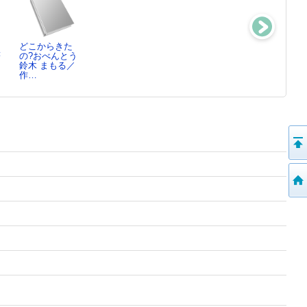
どこからきた
しょうぼうしの
ぼうしかぶって
自転しながら公
著
の?おべんとう
くまさん
三浦 太郎／さ
転する
鈴木 まもる／
フィービ・ウォ
く…
山本 文緒／著
作…
ー…