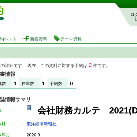
図書館 蔵書検索・予約システム
ロ
ー
約ベスト
新着資料
テーマ資料
0
誌の詳細です。 現在、この資料に対する予約は
件です。
書情報
1
1
0
蔵数
在庫数
予約数
誌情報サマリ
会社財務カルテ 2021(Data
名
版社
東洋経済新報社
版年月
2020.9