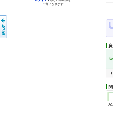
ログイン
すると表紙画像を
ご覧になれます
資
No
1
関
20