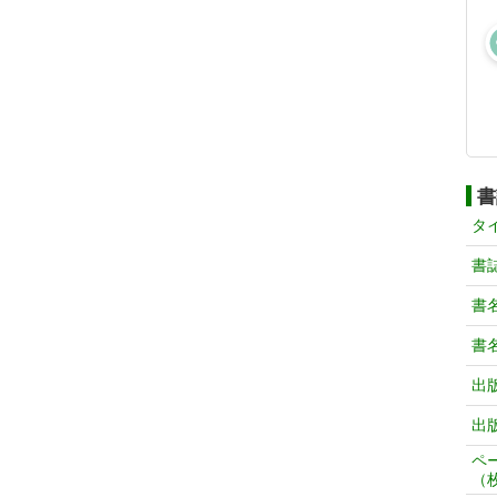
書
タ
書
書
書
出
出
ペ
（