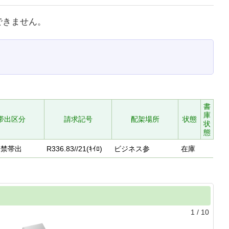
できません。
書
庫
帯出区分
請求記号
配架場所
状態
状
態
禁帯出
R336.83//21(ｷｲﾛ)
ビジネス参
在庫
1
/
10