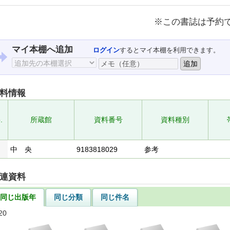
※この書誌は予約
マイ本棚へ追加
ログイン
するとマイ本棚を利用できます。
料情報
.
所蔵館
資料番号
資料種別
中 央
9183818029
参考
連資料
同じ出版年
同じ分類
同じ件名
20