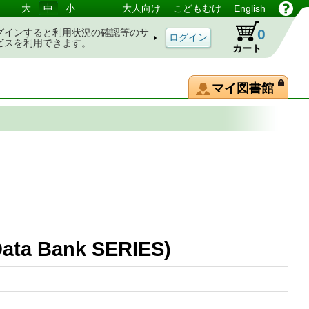
大
中
小
大人向け
こどもむけ
English
0
グインすると利用状況の確認等のサ
ビスを利用できます。
カート
マイ図書館
 Bank SERIES)