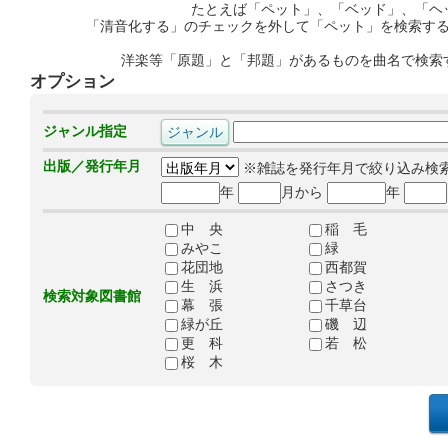
たとえば「ペット」、「ベッド」、「ヘ
「清音化する」のチェックを外して「ペット」を検索す
洋楽等「原題」と「邦題」があるものを曲名で検索
オプション
ジャンル指定
出版／発行年月
※雑誌を発行年月で絞り込み検
年
月から
年
中 央
稲 毛
みやこ
緑
花団地
西都賀
生 浜
さつき
検索対象図書館
幕 張
千草台
緑が丘
磯 辺
更 科
若 松
桜 木