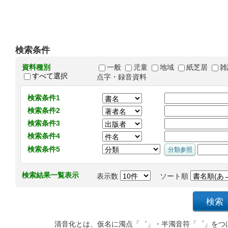
検索条件
資料種別
一般
児童
地域
紙芝居
雑
すべて選択
点字・録音資料
検索条件1
検索条件2
検索条件3
検索条件4
検索条件5
検索結果一覧表示
表示数
ソート順
清音化とは、仮名に濁点「゛」・半濁音符「゜」をつ