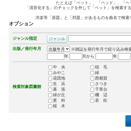
たとえば「ペット」、「ベッド」、「ヘ
「清音化する」のチェックを外して「ペット」を検索す
洋楽等「原題」と「邦題」があるものを曲名で検索
オプション
ジャンル指定
出版／発行年月
※雑誌を発行年月で絞り込み検
年
月から
年
中 央
稲 毛
みやこ
緑
花団地
西都賀
生 浜
さつき
検索対象図書館
幕 張
千草台
緑が丘
磯 辺
更 科
若 松
桜 木