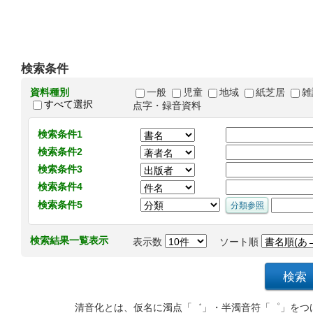
検索条件
資料種別
一般
児童
地域
紙芝居
雑
すべて選択
点字・録音資料
検索条件1
検索条件2
検索条件3
検索条件4
検索条件5
検索結果一覧表示
表示数
ソート順
清音化とは、仮名に濁点「゛」・半濁音符「゜」をつ