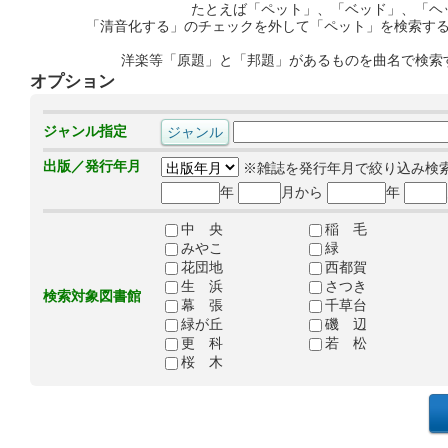
たとえば「ペット」、「ベッド」、「ヘ
「清音化する」のチェックを外して「ペット」を検索す
洋楽等「原題」と「邦題」があるものを曲名で検索
オプション
ジャンル指定
出版／発行年月
※雑誌を発行年月で絞り込み検
年
月から
年
中 央
稲 毛
みやこ
緑
花団地
西都賀
生 浜
さつき
検索対象図書館
幕 張
千草台
緑が丘
磯 辺
更 科
若 松
桜 木