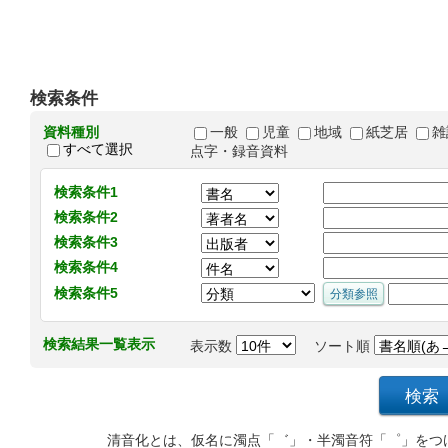
検索条件
資料種別
一般
児童
地域
紙芝居
雑
すべて選択
点字・録音資料
検索条件1
検索条件2
検索条件3
検索条件4
検索条件5
検索結果一覧表示
表示数
ソート順
清音化とは、仮名に濁点「゛」・半濁音符「゜」をつ