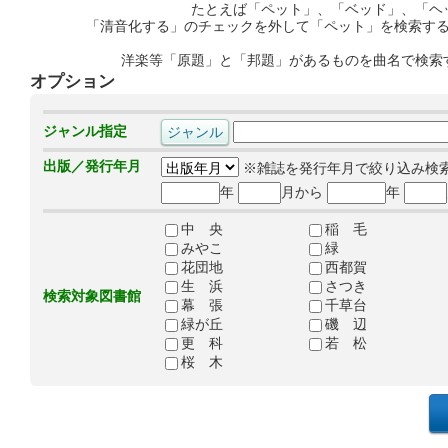
たとえば「ペット」、「ベッド」、「ヘ
「清音化する」のチェックを外して「ペット」を検索す
洋楽等「原題」と「邦題」があるものを曲名で検索
オプション
ジャンル指定
出版／発行年月
※雑誌を発行年月で絞り込み検
年
月から
年
中 央
稲 毛
みやこ
緑
花団地
西都賀
生 浜
さつき
検索対象図書館
幕 張
千草台
緑が丘
磯 辺
更 科
若 松
桜 木