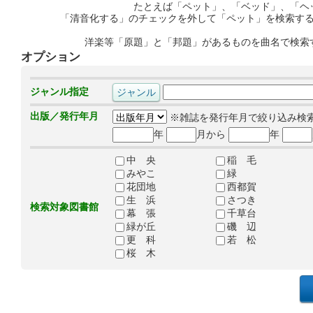
たとえば「ペット」、「ベッド」、「ヘ
「清音化する」のチェックを外して「ペット」を検索す
洋楽等「原題」と「邦題」があるものを曲名で検索
オプション
ジャンル指定
出版／発行年月
※雑誌を発行年月で絞り込み検
年
月から
年
中 央
稲 毛
みやこ
緑
花団地
西都賀
生 浜
さつき
検索対象図書館
幕 張
千草台
緑が丘
磯 辺
更 科
若 松
桜 木