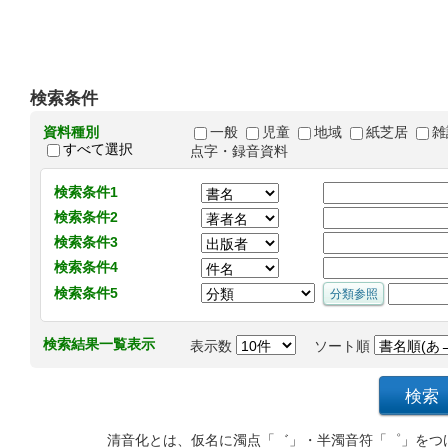
検索条件
資料種別
一般
児童
地域
紙芝居
雑
すべて選択
点字・録音資料
検索条件1
検索条件2
検索条件3
検索条件4
検索条件5
検索結果一覧表示
表示数
ソート順
清音化とは、仮名に濁点「゛」・半濁音符「゜」をつ