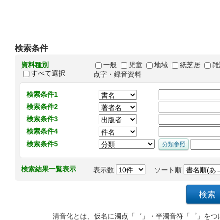
検索条件
資料種別
一般
児童
地域
紙芝居
雑
すべて選択
点字・録音資料
検索条件1
検索条件2
検索条件3
検索条件4
検索条件5
検索結果一覧表示
表示数
ソート順
清音化とは、仮名に濁点「゛」・半濁音符「゜」をつ