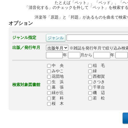
たとえば「ペット」、「ベッド」、「ヘ
「清音化する」のチェックを外して「ペット」を検索す
洋楽等「原題」と「邦題」があるものを曲名で検索
オプション
ジャンル指定
出版／発行年月
※雑誌を発行年月で絞り込み検
年
月から
年
中 央
稲 毛
みやこ
緑
花団地
西都賀
生 浜
さつき
検索対象図書館
幕 張
千草台
緑が丘
磯 辺
更 科
若 松
桜 木