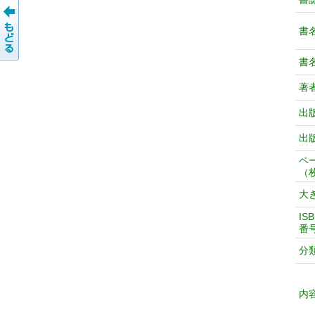
書
書
著
出
出
ペ
（
大
IS
番
分
内