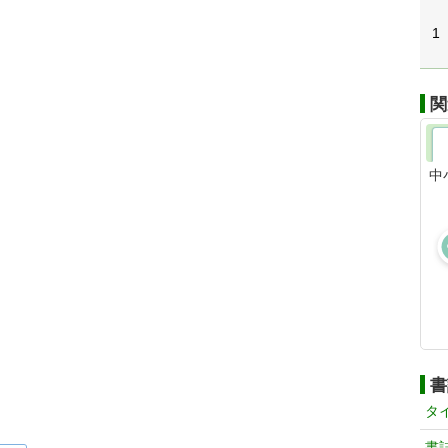
1
関
中
書
タ
書