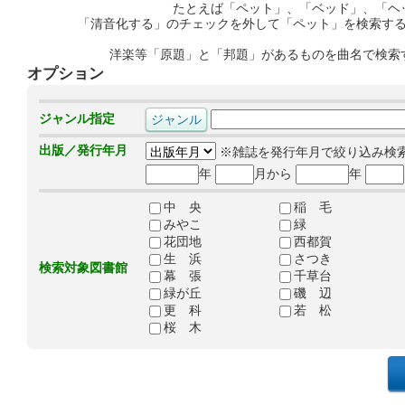
たとえば「ペット」、「ベッド」、「ヘ
「清音化する」のチェックを外して「ペット」を検索す
洋楽等「原題」と「邦題」があるものを曲名で検索
オプション
ジャンル指定
出版／発行年月
※雑誌を発行年月で絞り込み検
年
月から
年
中 央
稲 毛
みやこ
緑
花団地
西都賀
生 浜
さつき
検索対象図書館
幕 張
千草台
緑が丘
磯 辺
更 科
若 松
桜 木