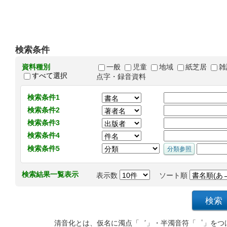
検索条件
資料種別
一般
児童
地域
紙芝居
雑
すべて選択
点字・録音資料
検索条件1
検索条件2
検索条件3
検索条件4
検索条件5
検索結果一覧表示
表示数
ソート順
清音化とは、仮名に濁点「゛」・半濁音符「゜」をつ