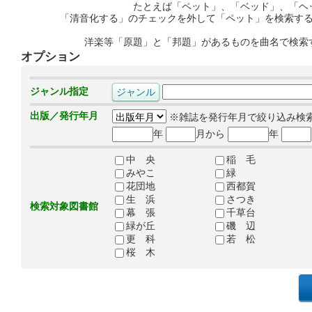
たとえば「ペット」、「ベッド」、「ヘ
「清音化する」のチェックを外して「ペット」を検索す
洋楽等「原題」と「邦題」があるものを曲名で検索
オプション
ジャンル指定
出版／発行年月
※雑誌を発行年月で絞り込み検
年
月から
年
中 央
稲 毛
みやこ
緑
花団地
西都賀
生 浜
さつき
検索対象図書館
幕 張
千草台
緑が丘
磯 辺
更 科
若 松
桜 木