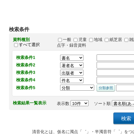
検索条件
資料種別
一般
児童
地域
紙芝居
雑
すべて選択
点字・録音資料
検索条件1
検索条件2
検索条件3
検索条件4
検索条件5
検索結果一覧表示
表示数
ソート順
清音化とは、仮名に濁点「゛」・半濁音符「゜」をつ