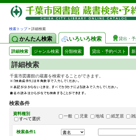
検索トップ
> 詳細検索
かんたん検索
いろいろ検索
貸出・予
詳細検索
ジャンル検索
分類検索
貸出・予約ベスト
新
詳細検索
千葉市図書館の蔵書を検索することができます
検索条件
資料種別
一般
児童
地域
紙芝居
雑
すべて選択
検索条件1