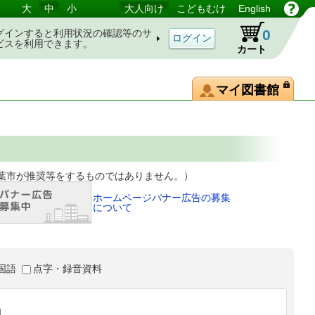
大
中
小
大人向け
こどもむけ
English
0
グインすると利用状況の確認等のサ
ビスを利用できます。
カート
マイ図書館
等をするものではありません。）
ホームページバナー広告の募集
について
国語
点字・録音資料