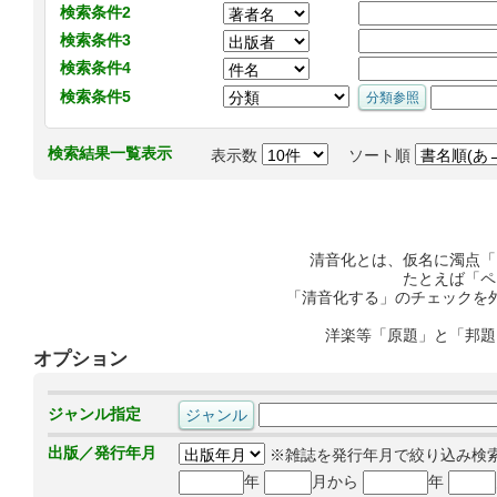
検索条件2
検索条件3
検索条件4
検索条件5
検索結果一覧表示
表示数
ソート順
清音化とは、仮名に濁点「
たとえば「ペ
「清音化する」のチェックを
洋楽等「原題」と「邦題
オプション
ジャンル指定
出版／発行年月
※雑誌を発行年月で絞り込み検
年
月から
年