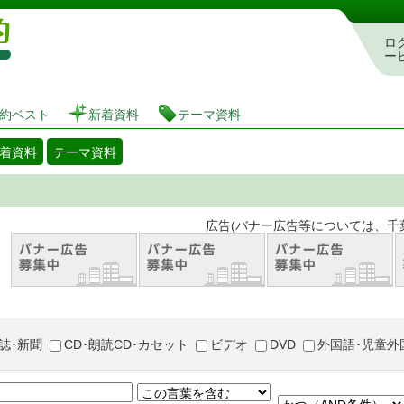
図書館 蔵書検索・予約システム
ロ
ー
約ベスト
新着資料
テーマ資料
着資料
テーマ資料
。 広告(バナー広告等については、千葉市が推奨
誌･新聞
CD･朗読CD･カセット
ビデオ
DVD
外国語･児童外