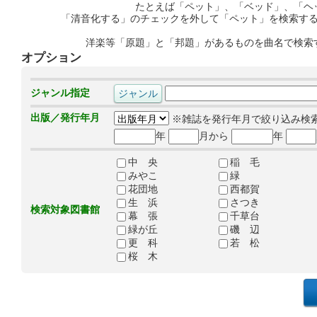
たとえば「ペット」、「ベッド」、「ヘ
「清音化する」のチェックを外して「ペット」を検索す
洋楽等「原題」と「邦題」があるものを曲名で検索
オプション
ジャンル指定
出版／発行年月
※雑誌を発行年月で絞り込み検
年
月から
年
中 央
稲 毛
みやこ
緑
花団地
西都賀
生 浜
さつき
検索対象図書館
幕 張
千草台
緑が丘
磯 辺
更 科
若 松
桜 木