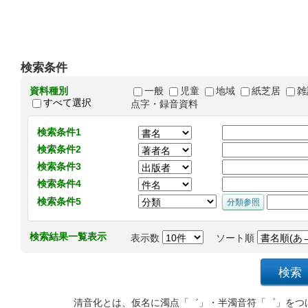
検索条件
資料種別
一般
児童
地域
紙芝居
雑
すべて選択
点字・録音資料
検索条件1
検索条件2
検索条件3
検索条件4
検索条件5
検索結果一覧表示
表示数
ソート順
清音化とは、仮名に濁点「゛」・半濁音符「゜」をつ