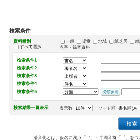
検索条件
資料種別
一般
児童
地域
紙芝居
雑
すべて選択
点字・録音資料
検索条件1
検索条件2
検索条件3
検索条件4
検索条件5
検索結果一覧表示
表示数
ソート順
清音化とは、仮名に濁点「゛」・半濁音符「゜」をつ