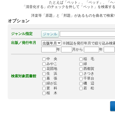
たとえば「ペット」、「ベッド」、「ヘ
「清音化する」のチェックを外して「ペット」を検索す
洋楽等「原題」と「邦題」があるものを曲名で検索
オプション
ジャンル指定
出版／発行年月
※雑誌を発行年月で絞り込み検
年
月から
年
中 央
稲 毛
みやこ
緑
花団地
西都賀
生 浜
さつき
検索対象図書館
幕 張
千草台
緑が丘
磯 辺
更 科
若 松
桜 木