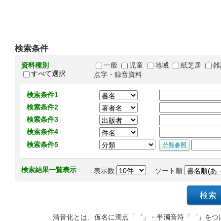
検索条件
資料種別
一般
児童
地域
紙芝居
雑
すべて選択
点字・録音資料
検索条件1
検索条件2
検索条件3
検索条件4
検索条件5
検索結果一覧表示
表示数
ソート順
清音化とは、仮名に濁点「゛」・半濁音符「゜」をつ