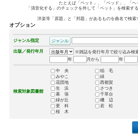
たとえば「ペット」、「ベッド」、「ヘ
「清音化する」のチェックを外して「ペット」を検索す
洋楽等「原題」と「邦題」があるものを曲名で検索
オプション
ジャンル指定
出版／発行年月
※雑誌を発行年月で絞り込み検
年
月から
年
中 央
稲 毛
みやこ
緑
花団地
西都賀
生 浜
さつき
検索対象図書館
幕 張
千草台
緑が丘
磯 辺
更 科
若 松
桜 木