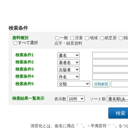
検索条件
資料種別
一般
児童
地域
紙芝居
雑
すべて選択
点字・録音資料
検索条件1
検索条件2
検索条件3
検索条件4
検索条件5
検索結果一覧表示
表示数
ソート順
清音化とは、仮名に濁点「゛」・半濁音符「゜」をつ