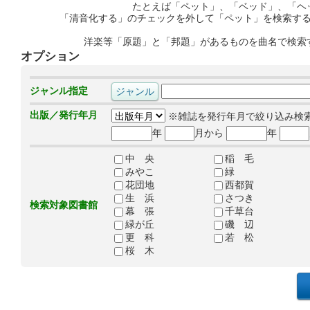
たとえば「ペット」、「ベッド」、「ヘ
「清音化する」のチェックを外して「ペット」を検索す
洋楽等「原題」と「邦題」があるものを曲名で検索
オプション
ジャンル指定
出版／発行年月
※雑誌を発行年月で絞り込み検
年
月から
年
中 央
稲 毛
みやこ
緑
花団地
西都賀
生 浜
さつき
検索対象図書館
幕 張
千草台
緑が丘
磯 辺
更 科
若 松
桜 木