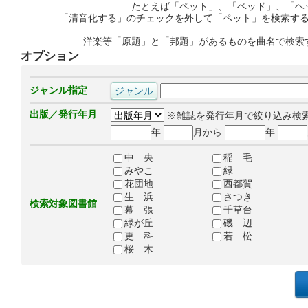
たとえば「ペット」、「ベッド」、「ヘ
「清音化する」のチェックを外して「ペット」を検索す
洋楽等「原題」と「邦題」があるものを曲名で検索
オプション
ジャンル指定
出版／発行年月
※雑誌を発行年月で絞り込み検
年
月から
年
中 央
稲 毛
みやこ
緑
花団地
西都賀
生 浜
さつき
検索対象図書館
幕 張
千草台
緑が丘
磯 辺
更 科
若 松
桜 木