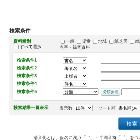
検索条件
資料種別
一般
児童
地域
紙芝居
雑
すべて選択
点字・録音資料
検索条件1
検索条件2
検索条件3
検索条件4
検索条件5
検索結果一覧表示
表示数
ソート順
清音化とは、仮名に濁点「゛」・半濁音符「゜」をつ