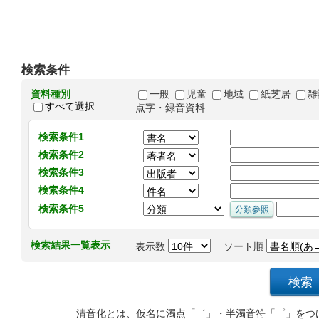
検索条件
資料種別
一般
児童
地域
紙芝居
雑
すべて選択
点字・録音資料
検索条件1
検索条件2
検索条件3
検索条件4
検索条件5
検索結果一覧表示
表示数
ソート順
清音化とは、仮名に濁点「゛」・半濁音符「゜」をつ