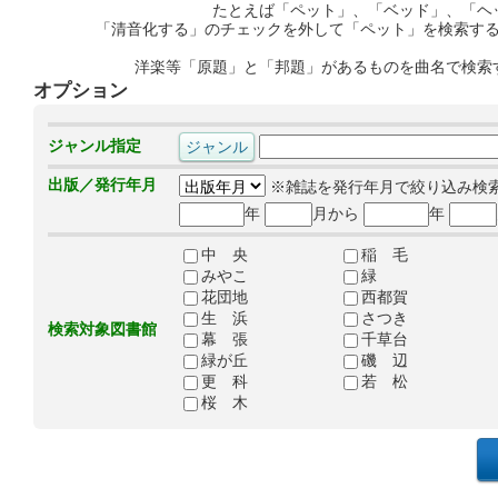
たとえば「ペット」、「ベッド」、「ヘ
「清音化する」のチェックを外して「ペット」を検索す
洋楽等「原題」と「邦題」があるものを曲名で検索
オプション
ジャンル指定
出版／発行年月
※雑誌を発行年月で絞り込み検
年
月から
年
中 央
稲 毛
みやこ
緑
花団地
西都賀
生 浜
さつき
検索対象図書館
幕 張
千草台
緑が丘
磯 辺
更 科
若 松
桜 木