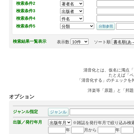
検索条件2
検索条件3
検索条件4
検索条件5
検索結果一覧表示
表示数
ソート順
清音化とは、仮名に濁点「
たとえば「ペ
「清音化する」のチェックを
洋楽等「原題」と「邦題
オプション
ジャンル指定
出版／発行年月
※雑誌を発行年月で絞り込み検
年
月から
年