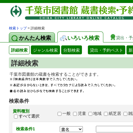
検索トップ
> 詳細検索
かんたん検索
いろいろ検索
貸出・予
詳細検索
ジャンル検索
分類検索
貸出・予約ベスト
新
詳細検索
千葉市図書館の蔵書を検索することができます
検索条件
資料種別
一般
児童
地域
紙芝居
雑
すべて選択
検索条件1