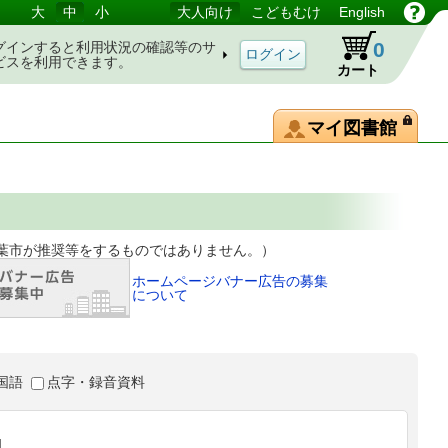
大
中
小
大人向け
こどもむけ
English
0
グインすると利用状況の確認等のサ
ビスを利用できます。
カート
マイ図書館
等をするものではありません。）
ホームページバナー広告の募集
について
国語
点字・録音資料