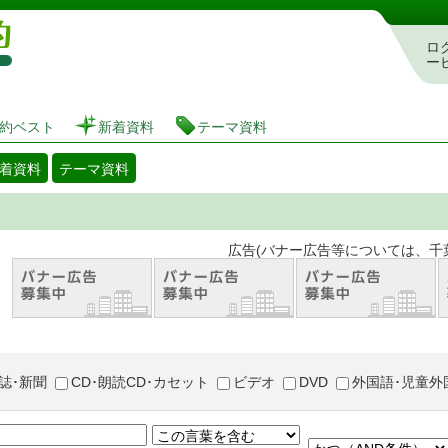
図書館 蔵書検索・予約システム
ロ
ー
約ベスト
新着資料
テーマ資料
着資料
テーマ資料
。 広告(バナー広告等については、千葉市が推奨
誌･新聞
CD･朗読CD･カセット
ビデオ
DVD
外国語･児童外