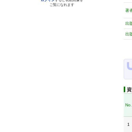
ログイン
すると表紙画像を
ご覧になれます
著
出
出
資
No.
1