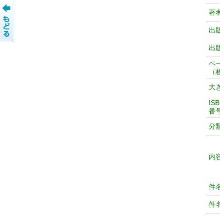
著
出
出
ペ
（
大
IS
番
分
内
件
件