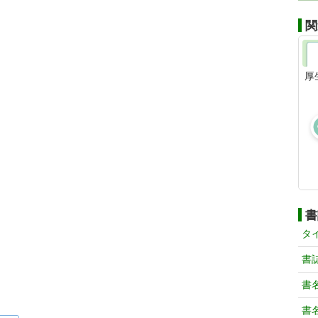
関
厚
書
タ
書
書
書