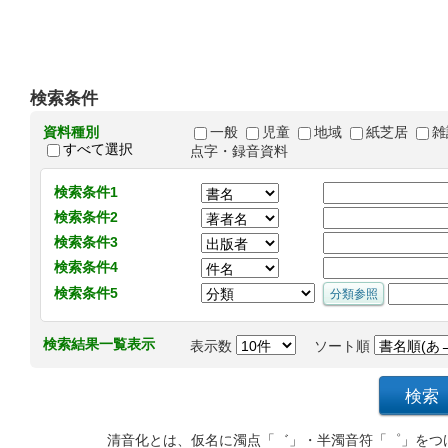
検索条件
資料種別
一般
児童
地域
紙芝居
雑
すべて選択
点字・録音資料
検索条件1
検索条件2
検索条件3
検索条件4
検索条件5
検索結果一覧表示
表示数
ソート順
清音化とは、仮名に濁点「゛」・半濁音符「゜」をつ