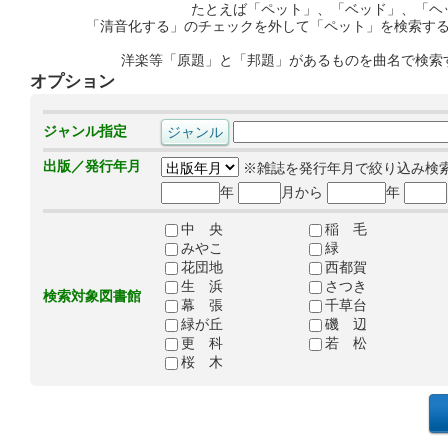
たとえば「ペット」、「ベッド」、「ヘ
「清音化する」のチェックを外して「ペット」を検索す
洋楽等「原題」と「邦題」があるものを曲名で検索
オプション
ジャンル指定
出版／発行年月
※雑誌を発行年月で絞り込み検
年
月から
年
中 央
稲 毛
みやこ
緑
花団地
西都賀
生 浜
さつき
検索対象図書館
幕 張
千草台
緑が丘
磯 辺
更 科
若 松
桜 木