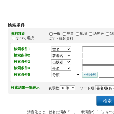
検索条件
資料種別
一般
児童
地域
紙芝居
雑
すべて選択
点字・録音資料
検索条件1
検索条件2
検索条件3
検索条件4
検索条件5
検索結果一覧表示
表示数
ソート順
清音化とは、仮名に濁点「゛」・半濁音符「゜」をつ