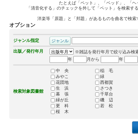
たとえば「ペット」、「ベッド」、「ヘ
「清音化する」のチェックを外して「ペット」を検索す
洋楽等「原題」と「邦題」があるものを曲名で検索
オプション
ジャンル指定
出版／発行年月
※雑誌を発行年月で絞り込み検
年
月から
年
中 央
稲 毛
みやこ
緑
花団地
西都賀
生 浜
さつき
検索対象図書館
幕 張
千草台
緑が丘
磯 辺
更 科
若 松
桜 木