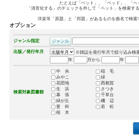
たとえば「ペット」、「ベッド」、「ヘ
「清音化する」のチェックを外して「ペット」を検索す
洋楽等「原題」と「邦題」があるものを曲名で検索
オプション
ジャンル指定
出版／発行年月
※雑誌を発行年月で絞り込み検
年
月から
年
中 央
稲 毛
みやこ
緑
花団地
西都賀
生 浜
さつき
検索対象図書館
幕 張
千草台
緑が丘
磯 辺
更 科
若 松
桜 木