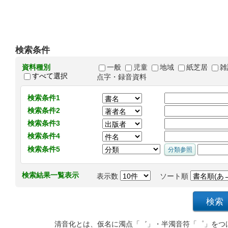
検索条件
資料種別
一般
児童
地域
紙芝居
雑
すべて選択
点字・録音資料
検索条件1
検索条件2
検索条件3
検索条件4
検索条件5
検索結果一覧表示
表示数
ソート順
清音化とは、仮名に濁点「゛」・半濁音符「゜」をつ