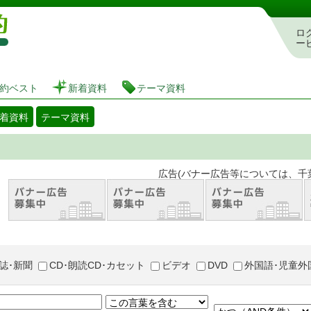
図書館 蔵書検索・予約システム
ロ
ー
約ベスト
新着資料
テーマ資料
着資料
テーマ資料
。 広告(バナー広告等については、千葉市が推奨
誌･新聞
CD･朗読CD･カセット
ビデオ
DVD
外国語･児童外