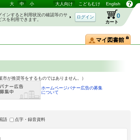
大
中
小
大人向け
こどもむけ
English
0
グインすると利用状況の確認等のサ
ビスを利用できます。
カート
マイ図書館
等をするものではありません。）
ホームページバナー広告の募集
について
国語
点字・録音資料