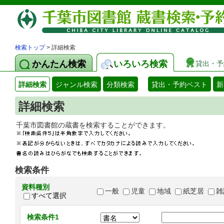
検索トップ
> 詳細検索
かんたん検索
いろいろ検索
貸出・予
詳細検索
ジャンル検索
分類検索
貸出・予約ベスト
新
詳細検索
千葉市図書館の蔵書を検索することができます
検索条件
資料種別
一般
児童
地域
紙芝居
雑
すべて選択
検索条件1