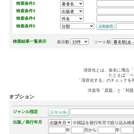
検索条件2
検索条件3
検索条件4
検索条件5
検索結果一覧表示
表示数
ソート順
清音化とは、仮名に濁点「
たとえば「ペ
「清音化する」のチェックを
洋楽等「原題」と「邦題
オプション
ジャンル指定
出版／発行年月
※雑誌を発行年月で絞り込み検
年
月から
年