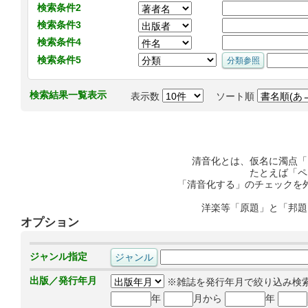
検索条件2
検索条件3
検索条件4
検索条件5
検索結果一覧表示
表示数
ソート順
清音化とは、仮名に濁点「
たとえば「ペ
「清音化する」のチェックを
洋楽等「原題」と「邦題
オプション
ジャンル指定
出版／発行年月
※雑誌を発行年月で絞り込み検
年
月から
年