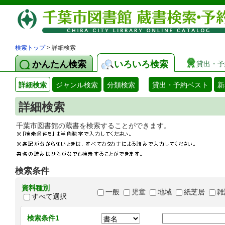
検索トップ
> 詳細検索
かんたん検索
いろいろ検索
貸出・予
詳細検索
ジャンル検索
分類検索
貸出・予約ベスト
新
詳細検索
千葉市図書館の蔵書を検索することができます
検索条件
資料種別
一般
児童
地域
紙芝居
雑
すべて選択
検索条件1