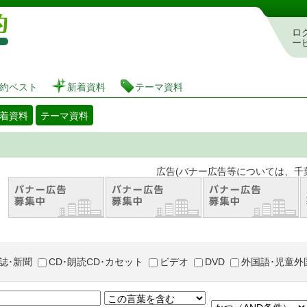
図書館 蔵書検索・予約システム
ロ
ー
約ベスト
新着資料
テーマ資料
着資料
テーマ資料
。 広告(バナー広告等については、千葉市が推奨
誌･新聞
CD･朗読CD･カセット
ビデオ
DVD
外国語･児童外