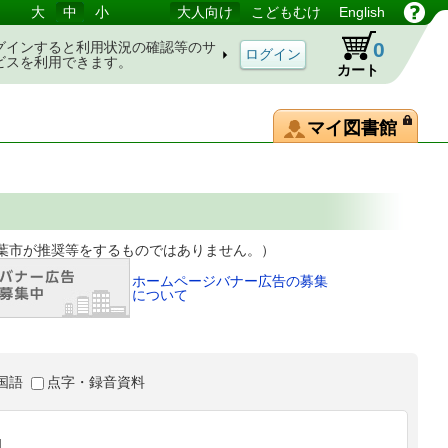
大
中
小
大人向け
こどもむけ
English
0
グインすると利用状況の確認等のサ
ビスを利用できます。
カート
マイ図書館
等をするものではありません。）
ホームページバナー広告の募集
について
国語
点字・録音資料