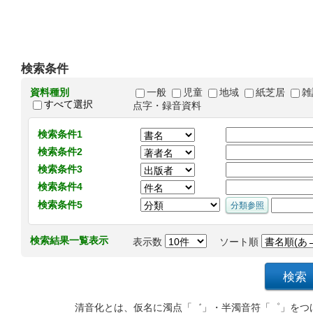
検索条件
資料種別
一般
児童
地域
紙芝居
雑
すべて選択
点字・録音資料
検索条件1
検索条件2
検索条件3
検索条件4
検索条件5
検索結果一覧表示
表示数
ソート順
清音化とは、仮名に濁点「゛」・半濁音符「゜」をつ