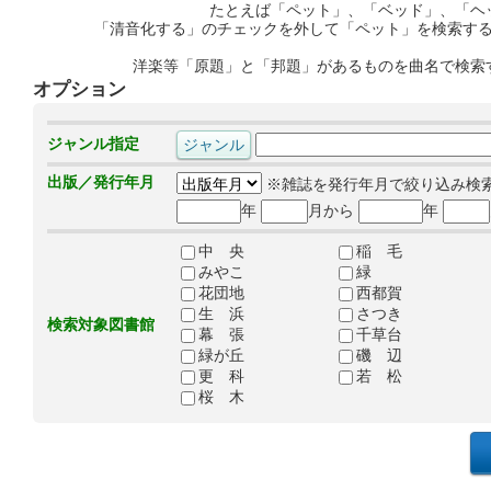
たとえば「ペット」、「ベッド」、「ヘ
「清音化する」のチェックを外して「ペット」を検索す
洋楽等「原題」と「邦題」があるものを曲名で検索
オプション
ジャンル指定
出版／発行年月
※雑誌を発行年月で絞り込み検
年
月から
年
中 央
稲 毛
みやこ
緑
花団地
西都賀
生 浜
さつき
検索対象図書館
幕 張
千草台
緑が丘
磯 辺
更 科
若 松
桜 木