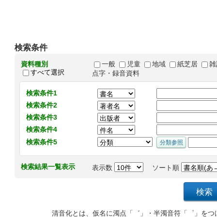
検索条件
資料種別
一般
児童
地域
紙芝居
雑
すべて選択
点字・録音資料
検索条件1
検索条件2
検索条件3
検索条件4
検索条件5
検索結果一覧表示
表示数
ソート順
清音化とは、仮名に濁点「゛」・半濁音符「゜」をつ