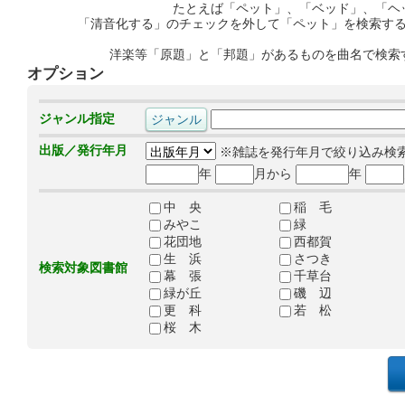
たとえば「ペット」、「ベッド」、「ヘ
「清音化する」のチェックを外して「ペット」を検索す
洋楽等「原題」と「邦題」があるものを曲名で検索
オプション
ジャンル指定
出版／発行年月
※雑誌を発行年月で絞り込み検
年
月から
年
中 央
稲 毛
みやこ
緑
花団地
西都賀
生 浜
さつき
検索対象図書館
幕 張
千草台
緑が丘
磯 辺
更 科
若 松
桜 木